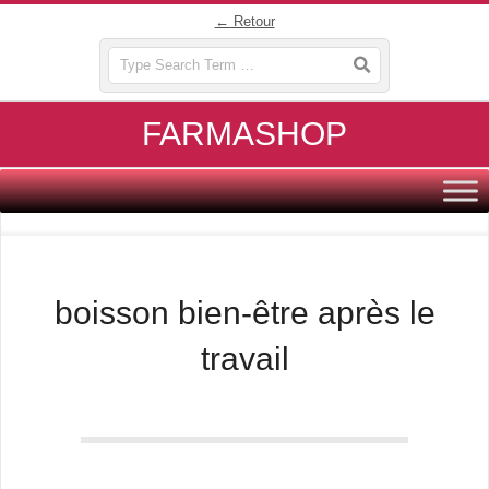
Skip
← Retour
to
Search
content
FARMASHOP
Primary
Navigation
Menu
boisson bien-être après le
travail