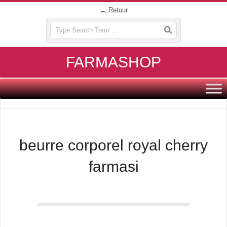
Skip
← Retour
to
Search
content
FARMASHOP
Primary
Navigation
Menu
beurre corporel royal cherry
farmasi