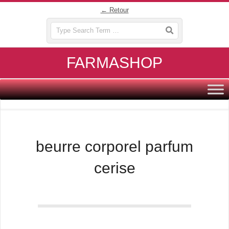
Skip
← Retour
to
Search
content
FARMASHOP
Primary
Navigation
Menu
beurre corporel parfum
cerise