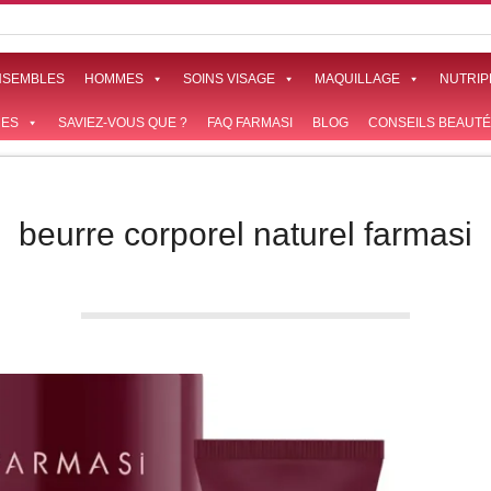
NSEMBLES
HOMMES
SOINS VISAGE
MAQUILLAGE
NUTRIP
ES
SAVIEZ-VOUS QUE ?
FAQ FARMASI
BLOG
CONSEILS BEAUTÉ
beurre corporel naturel farmasi