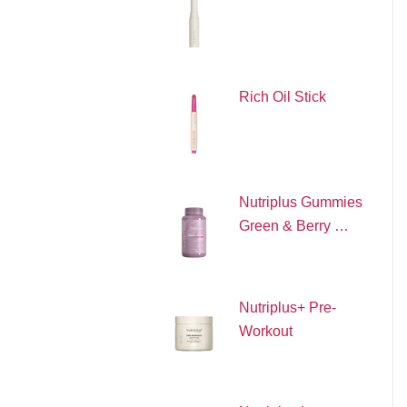
Rich Oil Stick
Nutriplus Gummies
Green & Berry …
Nutriplus+ Pre-
Workout