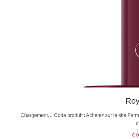
Roy
2025-
Chargement… Code produit : Achetez sur le site Farma
10-
d
13
CO