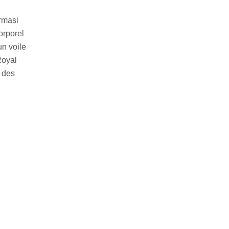
rmasi
orporel
un voile
Royal
, des