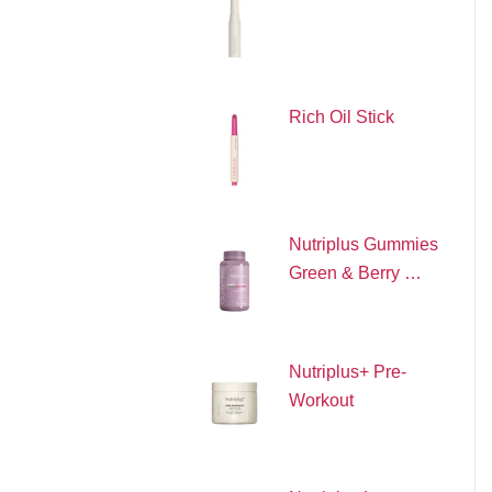
Rich Oil Stick
Nutriplus Gummies
Green & Berry …
Nutriplus+ Pre-
Workout