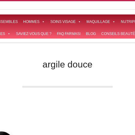
NSEMBLES
HOMMES
SOINS VISAGE
MAQUILLAGE
NUTRIP
ES
SAVIEZ-VOUS QUE ?
FAQ FARMASI
BLOG
CONSEILS BEAUTÉ
argile douce